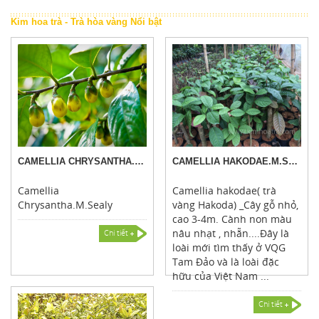
Kim hoa trà - Trà hòa vàng Nổi bật
CAMELLIA CHRYSANTHA.M.SEALY
CAMELLIA HAKODAE.M.SEALY
Camellia
Camellia hakodae( trà
Chrysantha.M.Sealy
vàng Hakoda) _Cây gỗ nhỏ,
cao 3-4m. Cành non màu
nâu nhạt , nhẵn....Đây là
Chi tiết
loài mới tìm thấy ở VQG
Tam Đảo và là loài đặc
hữu của Việt Nam ...
Chi tiết