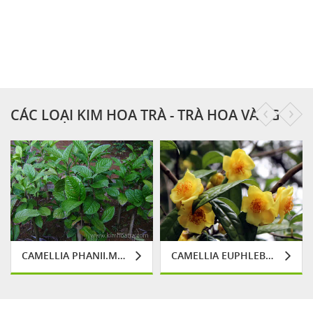
TRÀ THANH LỌC
LÁ KHÔ SẮC NƯỚC
H
CÁC LOẠI KIM HOA TRÀ - TRÀ HOA VÀNG
CAMELLIA PHANII.M.SEALY
CAMELLIA EUPHLEBIA.M.SEALY