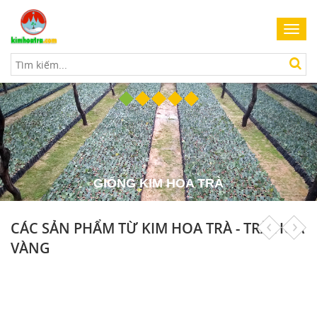
Toggl
navig
GIỐNG KIM HOA TRÀ
CÁC SẢN PHẨM TỪ KIM HOA TRÀ - TRÀ HOA
VÀNG