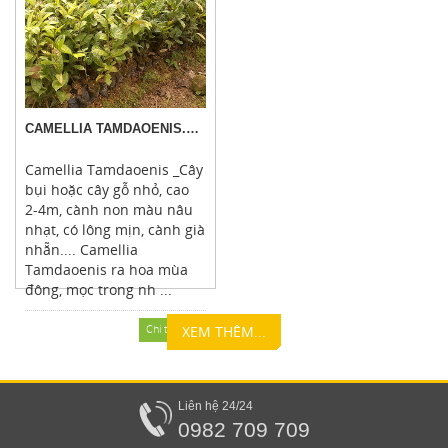
CAMELLIA TAMDAOENIS.M.SEALY
Camellia Tamdaoenis _Cây
bụi hoặc cây gỗ nhỏ, cao
2-4m, cành non màu nâu
nhạt, có lông mịn, cành già
nhẵn.... Camellia
Tamdaoenis ra hoa mùa
đông, mọc trong nh ...
Chi tiết
XEM THÊM...
Liên hệ 24/24
0982 709 709