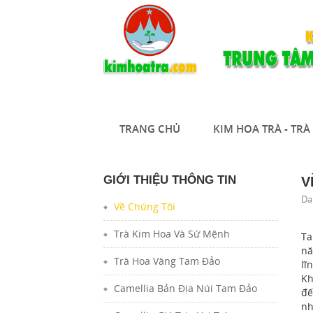
TRANG CHỦ
KIM HOA TRÀ - TR
GIỚI THIỆU THÔNG TIN
V
Da
Về Chúng Tôi
Ng
Trà Kim Hoa Và Sứ Mệnh
Ta
nă
Trà Hoa Vàng Tam Đảo
lĩ
Kh
Camellia Bản Địa Núi Tam Đảo
đế
nh