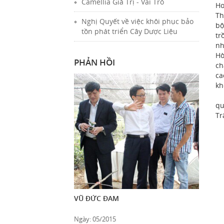
Camellia Giá Trị - Vai Trò
Ho
Th
Nghị Quyết về việc khôi phục bảo
bộ
tồn phát triển Cây Dược Liệu
tr
nh
Hò
PHẢN HỒI
ch
ca
kh
Sa
qu
Tr
VŨ ĐỨC ĐAM
Ngày: 05/2015