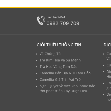
Liên hệ 24/24
0982 709 709
GIỚI THIỆU THÔNG TIN
DỊC
Về Chúng Tôi
Cu
Và
Trà Kim Hoa Và Sứ Mệnh
Cu
Trà Hoa Vàng Tam Đảo
Dị
Camellia Bản Địa Núi Tam Đảo
Hì
Camellia Giá Trị - Vai Trò
Ch
Nghị Quyết về việc khôi phục bảo
gi
tồn phát triển Cây Dược Liệu
Dị
họ