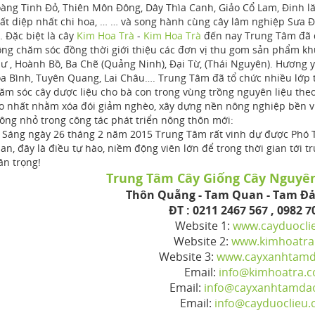
àng Tinh Đỏ, Thiên Môn Đông, Dây Thìa Canh, Giảo Cổ Lam, Đinh lăng
ất diệp nhất chi hoa, … … và song hành cùng cây lâm nghiệp Sưa Đỏ.
. Đặc biệt là cây
Kim Hoa Trà
-
Kim Hoa Trà
đến nay Trung Tâm đã đ
ồng chăm sóc đồng thời giới thiệu các đơn vị thu gom sản phẩm k
ư , Hoành Bồ, Ba Chẽ (Quảng Ninh), Đại Từ, (Thái Nguyên). Hương yê
a Bình, Tuyên Quang, Lai Châu…. Trung Tâm đã tổ chức nhiều lớp t
ăm sóc cây dược liệu cho bà con trong vùng trồng nguyên liệu theo 
o nhất nhằm xóa đói giảm nghèo, xây dựng nền nông nghiệp bền vững
ông nhỏ trong công tác phát triển nông thôn mới:
́ng ngày 26 tháng 2 năm 2015 Trung Tâm rất vinh dự được Phó 
an, đây là điều tự hào, niềm động viên lớn để trong thời gian tới t
ân trọng!
Trung Tâm Cây Giống Cây Nguyê
Thôn Quẵng - Tam Quan - Tam Đả
ĐT : 0211 2467 567 , 0982 7
Website 1:
www.cayduocli
Website 2:
www.kimhoatra
Website 3:
www.cayxanhtam
Email:
info@kimhoatra.
Email:
info@cayxanhtamda
Email:
info@cayduoclieu