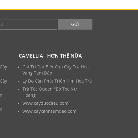
GỬI
CAMELLIA - HƠN THẾ NỮA
 Cây
Giá Trị Đặt Biệt Của Cây Trà Hoa
Vàng Tam Đảo
 Cây
Lý Do Cần Phát Triển Kim Hoa Trà
Trà Tộc Queen "Bộ Tộc Nữ
ản
Hoàng"
www.cayduoclieu.com
ản
www.cayxanhtamdao.com