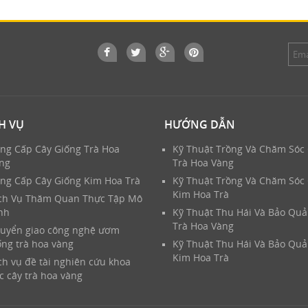
H VỤ
HƯỚNG DẪN
ng Cấp Cây Giống Trà Hoa
Kỹ Thuật Trồng Và Chăm Sóc
ng
Trà Hoa Vàng
ng Cấp Cây Giống Kim Hoa Trà
Kỹ Thuật Trồng Và Chăm Sóc
Kim Hoa Trà
ch Vụ Thăm Quan Thực Tập Mô
nh
Kỹ Thuật Thu Hái Và Bảo Qu
Trà Hoa Vàng
uyển giao công nghệ ươm
ống trà hoa vàng
Kỹ Thuật Thu Hái Và Bảo Qu
Kim Hoa Trà
ch vụ đề tài nghiên cứu khoa
c cây trà hoa vàng