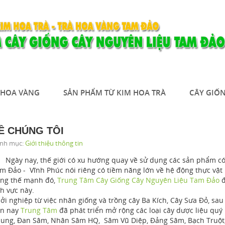
À HOA VÀNG
SẢN PHẨM TỪ KIM HOA TRÀ
CÂY GIỐN
Ề CHÚNG TÔI
nh mục:
Giới thiệu thông tin
ày nay, thế giới có xu hướng quay về sử dụng các sản phẩm có 
m Đảo - Vĩnh Phúc nói riêng có tiềm năng lớn về hệ động thực vậ
ng thế mạnh đó,
Trung Tâm Cây Giống Cây Nguyên Liệu Tam Đảo
đ
nh vực này.
ởi nghiệp từ việc nhân giống và trồng cây Ba Kích, Cây Sưa Đỏ, sa
n nay
Trung Tâm
đã phát triển mở rộng các loại cây dược liệu qu
ung, Đan Sâm, Nhân Sâm HQ, Sâm Vũ Diệp, Đảng Sâm, Bạch Truột,