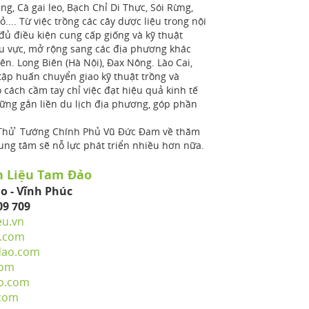
, Cà gai leo, Bạch Chỉ Di Thực, Sói Rừng,
... Từ việc trồng các cây dược liệu trong nội
ủ điều kiện cung cấp giống và kỹ thuật
hu vực, mở rộng sang các địa phương khác
n. Long Biên (Hà Nội), Đax Nông. Lào Cai,
ập huấn chuyển giao kỹ thuật trồng và
cách cầm tay chỉ việc đạt hiệu quả kinh tế
 gắn liền du lịch địa phương, góp phần
Thủ ̉ Tướng Chính Phủ Vũ Đức Đam về thăm
rung tâm sẽ nỗ lực phát triển nhiều hơn nữa.
n Liệu Tam Đảo
o - Vĩnh Phúc
09 709
eu.vn
.com
dao.com
com
o.com
.com