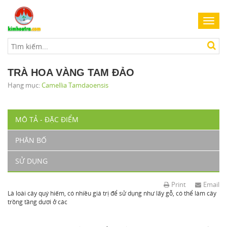
Toggl
navig
TRÀ HOA VÀNG TAM ĐẢO
Hạng mục:
Camellia Tamdaoensis
MÔ TẢ - ĐẶC ĐIỂM
PHÂN BỐ
SỬ DỤNG
Print
Email
Là loài cây quý hiếm, có nhiều giá trị để sử dụng như lấy gỗ, có thể làm cây
trồng tầng dưới ở các