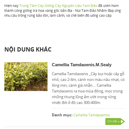
Hiện nay
Trung Tâm Cây Giống Cây Nguyên Liệu Tam Đảo
đã ươm hom
thành công giống trà hoa vàng gốc bản địa - Núi Tam Đảo Nhằm đáp ứng
nhu cầu trồng rừng bảo tồn, làm cảnh, và chế biến đồ uống cao cấp.
NỘI DUNG KHÁC
Camellia Tamdaoenis.M.Sealy
Camellia Tamdaoenis _Cây bụi hoặc cây gỗ
nhỏ, cao 2-4m, cành non màu nâu nhạt, có
lông mịn, cành già nhẵn.... Camellia
Tamdaoenis ra hoa mùa đông, mọc trong
những thung lũng ẩm ướt trong rừng
nhiệt đới ở độ cao 300-400m.
Danh mục:
Camellia Tamdaoensis
Chi tiết