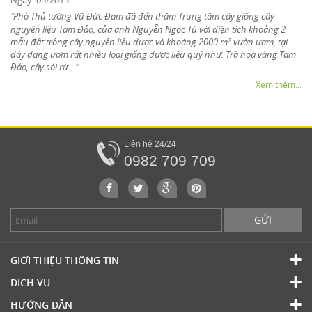
Phó Thủ tướng Vũ Đức Đam đã đến thăm Trung tâm cây giống cây
“
nguyên liệu Tam Đảo, của anh Nguyễn Ngọc Tú với diện tích khoảng 2
mẫu đất trồng cây nguyên liệu dược và khoảng 2000 m² vườn ươm, tại
đây đang ươm rất nhiều loại giống dược liệu quý như: Trà hoa vàng Tam
Đảo, cây sói rừ…
”
Xem thêm...
Liên hệ 24/24
0982 709 709
GỬI
GIỚI THIỆU THÔNG TIN
DỊCH VỤ
HƯỚNG DẪN