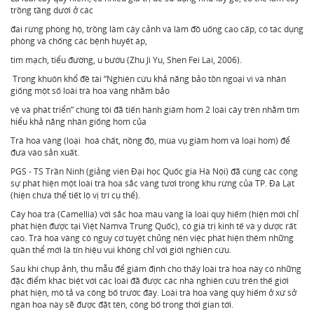
trồng tầng dưới ở các
đai rừng phòng hộ, trồng làm cây cảnh và làm đồ uống cao cấp, có tác dụng
phòng và chống các bệnh huyết áp,
tim mạch, tiểu đường, u bướu (Zhu Ji Yu, Shen Fei Lai, 2006).
Trong khuôn khổ đề tài “Nghiên cứu khả năng bảo tồn ngoại vi và nhân
giống một số loài trà hoa vàng nhằm bảo
vệ và phát triển” chúng tôi đã tiến hành giâm hom 2 loài cây trên nhằm tìm
hiểu khả năng nhân giống hom của
Trà hoa vàng (loại hoá chất, nồng độ, mùa vụ giâm hom và loại hom) để
đưa vào sản xuất.
PGS - TS Trần Ninh (giảng viên Đại học Quốc gia Hà Nội) đã cùng các cộng
sự phát hiện một loài trà hoa sắc vàng tươi trong khu rừng của TP. Đà Lạt
(hiện chưa thể tiết lộ vị trí cụ thể).
Cây hoa trà (Camellia) với sắc hoa màu vàng là loài quý hiếm (hiện mới chỉ
phát hiện được tại Việt Namvà Trung Quốc), có giá trị kinh tế và y dược rất
cao. Trà hoa vàng có nguy cơ tuyệt chủng nên việc phát hiện thêm những
quần thể mới là tín hiệu vui không chỉ với giới nghiên cứu.
Sau khi chụp ảnh, thu mẫu để giám định cho thấy loài trà hoa này có những
đặc điểm khác biệt với các loài đã được các nhà nghiên cứu trên thế giới
phát hiện, mô tả và công bố trước đây. Loài trà hoa vàng quý hiếm ở xứ sở
ngàn hoa này sẽ được đặt tên, công bố trong thời gian tới.