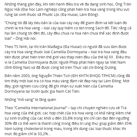
Những tháng gần đây, khi tiến hành điều tra về đa dạng sinh học, Ông Trần
Ngọc Hải (Đại học Lâm nghiệp) cũng phát hiện trà hoa vàng trong khu vực
rừng tái sinh thuộc xã Phước Lộc (Đạ Huoai, Lâm Đồng).
“Chúng tôi đã lấy tiêu bản lá của loài cây này để giám định và kết luận đó
chính là trà hoa vàng – loài cây quý hiếm có tên trong Sách đỏ. Tiếc rằng cả
hai lần chúng tôi đến đó, cây đều chưa ra hoa nên chưa thể xác định được
loài” – Ông Hải nói.
Theo TS Ninh, tại thị trấn Mađagui (Đạ Huoai) có người đã sưu tầm được
cây trà hoa vàng thuộc loài Camellia Dormoyana – loài trà hoa vàng đầu
tiên được phát hiện trên thế giới vào thập niên đầu của thế kỷ XX . Điều thú
vị là Camellia Dormoyana được người Pháp phát hiện ngay tại Việt Nam
(tỉnh Đồng Nai) và đã được công bố trên Thực vật chí Đông Dương.
Đến năm 2003, ông Nguyễn Thiện Tịch (ĐH KHTN ĐHQG TPHCM) cũng đã
tìm thấy một loài trà có hoa màu vàng đậm rất đẹp này tại Lâm Đồng. Mới
đây, giới nghiên cứu cũng đã ghi nhận sự xuất hiện của Camellia
Dormoyana tại Vườn quốc gia Nam Cát Tiên.
Những “mỏ vàng” bị lãng quên
Theo “Camellia International Journal” – tạp chí chuyên nghiên cứu về Trà
hoa vàng của thế giới, các hợp chất của trà hoa vàng có khả năng kiềm chế
sự sinh trưởng của các khối u đến 33,8% trong khi chỉ cần đạt đến ngưỡng
30% đã có thể xem là thành công trong điều trị ung thư; giúp giảm đến 35%
hàm lượng cholesterol trong máu, trong khi dùng các loại thuốc khác thì
mức độ giảm chỉ là 33,2%...