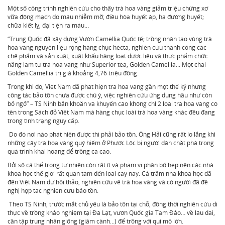
Một số công trình nghiên cứu cho thấy trà hoa vàng giảm triệu chứng xơ
vữa động mạch do máu nhiễm mỡ, điều hòa huyết áp, hạ đường huyết;
chữa kiết lỵ, đại tiện ra máu…
“Trung Quốc đã xây dựng Vườn Camellia Quốc tế; trồng nhân tạo vùng trà
hoa vàng nguyên liệu rộng hàng chục hécta; nghiên cứu thành công các
chế phẩm và sản xuất, xuất khẩu hàng loạt dược liệu và thực phẩm chức
năng làm từ trà hoa vàng như Superior tea, Golden Camellia... Một chai
Golden Camellia trị giá khoảng 4,76 triệu đồng.
Trong khi đó, Việt Nam đã phát hiện trà hoa vàng gần một thế kỷ nhưng
công tác bảo tồn chưa được chú ý, việc nghiên cứu ứng dụng hầu như còn
bỏ ngỏ” – TS Ninh băn khoăn và khuyến cáo không chỉ 2 loài trà hoa vàng có
tên trong Sách đỏ Việt Nam mà hàng chục loài trà hoa vàng khác đều đang
trong tình trạng nguy cấp.
Do đó nơi nào phát hiện được thì phải bảo tồn. Ông Hải cũng rất lo lắng khi
những cây trà hoa vàng quý hiếm ở Phước Lộc bị người dân chặt phá trong
quá trình khai hoang để trồng ca cao.
Bởi số cá thể trong tự nhiên còn rất ít và phạm vi phân bố hẹp nên các nhà
khoa học thế giới rất quan tâm đến loài cây này. Cả trăm nhà khoa học đã
đến Việt Nam dự hội thảo, nghiên cứu về trà hoa vàng và có người đã đề
nghị hợp tác nghiên cứu bảo tồn.
Theo TS Ninh, trước mắt chủ yếu là bảo tồn tại chỗ, đồng thời nghiên cứu di
thực về trồng khảo nghiệm tại Đà Lạt, vườn Quốc gia Tam Đảo… về lâu dài,
cần tập trung nhân giống (giâm cành…) để trồng với qui mô lớn.