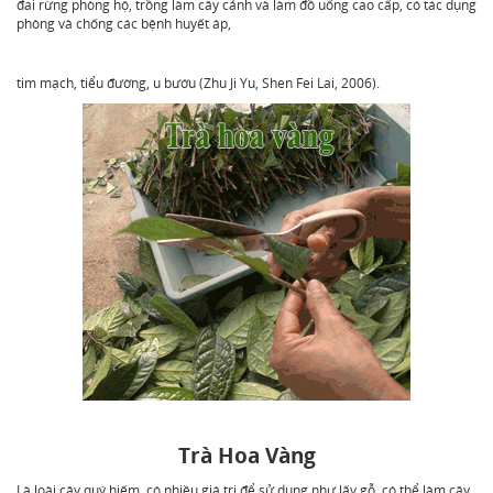
đai rừng phòng hộ, trồng làm cây cảnh và làm đồ uống cao cấp, có tác dụng
phòng và chống các bệnh huyết áp,
tim mạch, tiểu đường, u bướu (Zhu Ji Yu, Shen Fei Lai, 2006).
Trà Hoa Vàng
Là loài cây quý hiếm, có nhiều giá trị để sử dụng như lấy gỗ, có thể làm cây