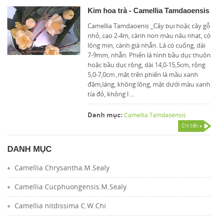
Kim hoa trà - Camellia Tamdaoensis
Camellia Tamdaoenis _Cây bụi hoặc cây gỗ
nhỏ, cao 2-4m, cành non màu nâu nhạt, có
lông mịn, cành già nhẵn. Lá có cuống, dài
7-9mm, nhẵn. Phiến lá hình bầu dục thuôn
hoặc bầu dục rộng, dài 14,0-15,5cm, rộng
5,0-7,0cm ,mặt trên phiến lá mầu xanh
đậm,láng, không lông, mặt dưới màu xanh
tía đỏ, không l ...
Danh mục:
Camellia Tamdaoensis
Chi tiết
DANH MỤC
Camellia Chrysantha.M.Sealy
Camellia Cucphuongensis.M.Sealy
Camellia nitdissima C.W.Chi