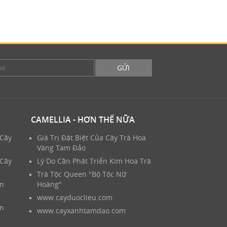
GỬI
CAMELLIA - HƠN THẾ NỮA
 Cây
Giá Trị Đặt Biệt Của Cây Trà Hoa
Vàng Tam Đảo
 Cây
Lý Do Cần Phát Triển Kim Hoa Trà
Trà Tộc Queen "Bộ Tộc Nữ
ản
Hoàng"
www.cayduoclieu.com
ản
www.cayxanhtamdao.com