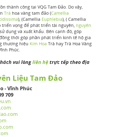
ồn thành công tại VQG Tam Đảo. Do vậy,
gen
Trà
hoa vàng tam đảo (
Camellia
tidissima
), (Camellia
Euphlebia
), ( Camellia
ó triển vọng để phát triển tài nguyên,
nguyên
 sử dụng và xuất khẩu. Bên cạnh đó, góp
đồng thời góp phần phát triển kinh tế hộ gia
ng thương hiệu
Kim Hoa
Trà hay Trà Hoa Vàng
 Vĩnh Phúc.
hách vui lòng
liên hệ
trực tếp theo địa
yên Liệu Tam Đảo
o - Vĩnh Phúc
09 709
eu.vn
.com
dao.com
com
o.com
.com