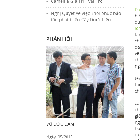
Camellia Giá Trị - Vai Trò
Từ
Đ
Nghị Quyết về việc khôi phục bảo
hi
tồn phát triển Cây Dược Liệu
qu
lo
ta
PHẢN HỒI
ch
đặ
về
ch
ng
Hi
t
th
ch
Ng
có
ch
gi
ng
VŨ ĐỨC ĐAM
ho
cạ
Ngày: 05/2015