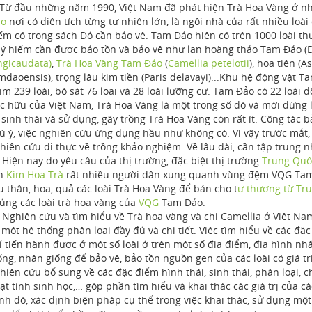
 đầu những năm 1990, Việt Nam đã phát hiện Trà Hoa Vàng ở nhiề
ảo
nơi có diện tích từng tự nhiên lớn, là ngôi nhà của rất nhiều loài
ếm có trong sách Đỏ cần bảo vệ. Tam Đảo hiện có trên 1000 loài thực
ý hiếm cần được bảo tồn và bảo vệ như lan hoàng thảo Tam Đảo (D
ngicaudata)
,
Trà Hoa Vàng Tam Đảo
(
Camellia petelotii
), hoa tiên (
mdaoensis), trọng lâu kim tiền (Paris delavayi)...Khu hệ động vật Ta
im 239 loài, bò sát 76 loai và 28 loài lưỡng cư. Tam Đảo có 22 loài 
c hữu của Việt Nam, Trà Hoa Vàng là một trong số đó và mới dừng 
 sinh thái và sử dụng, gây trồng Trà Hoa Vàng còn rất ít. Công tác 
ú ý, việc nghiên cứu ứng dụng hầu như không có. Vì vậy trước mắt, 
hiên cứu di thực về trồng khảo nghiệm. Về lâu dài, cần tập trung n
ện nay do yêu cầu của thị trường, đặc biệt thị trường
Trung Quố
ên
Kim Hoa Trà
rất nhiều người dân xung quanh vùng đệm VQG Tam 
u thân, hoa, quả các loài Trà Hoa Vàng để bán cho t
ư thương từ Tr
ủng các loài trà hoa vàng của
VQG
Tam Đảo.
hiên cứu và tìm hiểu về Trà hoa vàng và chi Camellia ở Việt Na
 một hệ thống phân loại đầy đủ và chi tiết. Việc tìm hiểu về các đặc
ỉ tiến hành được ở một số loài ở trên một số địa điểm, địa hình n
ống, nhân giống để bảo vệ, bảo tồn nguồn gen của các loài có giá trị
hiên cứu bổ sung về các đặc điểm hình thái, sinh thái, phân loại, 
ạt tính sinh học,… góp phần tìm hiểu và khai thác các giá trị của cá
nh đó, xác định biện pháp cụ thể trong việc khai thác, sử dụng mộ