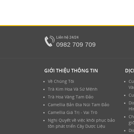
Liên hệ 24/24
0982 709 709
GIỚI THIỆU THÔNG TIN
DỊC
Về Chúng Tôi
Cu
Và
Trà Kim Hoa Và Sứ Mệnh
Cu
Trà Hoa Vàng Tam Đảo
Dị
Camellia Bản Địa Núi Tam Đảo
Hì
Camellia Giá Trị - Vai Trò
Ch
Nghị Quyết về việc khôi phục bảo
gi
tồn phát triển Cây Dược Liệu
Dị