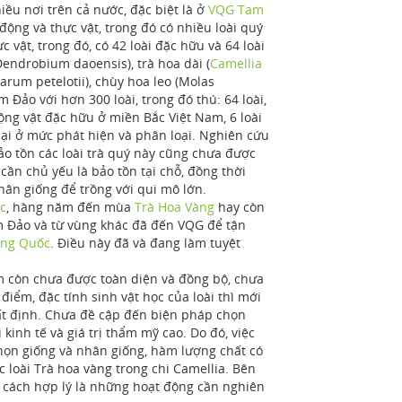
u nơi trên cả nước, đặc biệt là ở
VQG Tam
 động và thực vật, trong đó có nhiều loài quý
 vật, trong đó, có 42 loài đặc hữu và 64 loài
endrobium daoensis), trà hoa dài (
Camellia
Asarum petelotii), chùy hoa leo (Molas
m Đảo với hơn 300 loài, trong đó thú: 64 loài,
động vật đặc hữu ở miền Bắc Việt Nam, 6 loài
lại ở mức phát hiện và phân loại. Nghiên cứu
bảo tồn các loài trà quý này cũng chưa được
cần chủ yếu là bảo tồn tại chỗ, đồng thời
hân giống để trồng với qui mô lớn.
c
, hàng năm đến mùa
Trà Hoa Vàng
hay còn
Đảo và từ vùng khác đã đến VQG để tận
ung Quốc
. Điều này đã và đang làm tuyệt
m còn chưa được toàn diện và đồng bộ, chưa
 điểm, đặc tính sinh vật học của loài thì mới
hất định. Chưa đề cập đến biện pháp chọn
 kinh tế và giá trị thẩm mỹ cao. Do đó, việc
chọn giống và nhân giống, hàm lượng chất có
c loài Trà hoa vàng trong chi Camellia. Bên
t cách hợp lý là những hoạt động cần nghiên