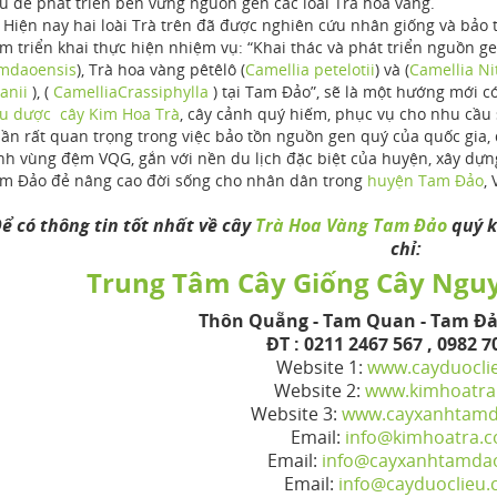
u để phát triển bền vững nguồn gen các loài Trà hoa vàng.
ện nay hai loài Trà trên đã được nghiên cứu nhân giống và bảo t
m triển khai thực hiện nhiệm vụ: “Khai thác và phát triển nguồn 
mdaoensis
), Trà hoa vàng pêtêlô (
Camellia petelotii
) và (
Camellia Ni
anii
), (
Camellia
Crassiphylla
) tại Tam Đảo”, sẽ là một hướng mới c
ệu dược cây Kim Hoa Trà
, cây cảnh quý hiếm, phục vụ cho nhu cầu
ần rất quan trọng trong việc bảo tồn nguồn gen quý của quốc gia, 
nh vùng đệm VQG, gắn với nền du lịch đặc biệt của huyện, xây dự
m Đảo đẻ nâng cao đời sống cho nhân dân trong
huyện Tam Đảo
,
ể có thông tin tốt nhất về cây
Trà Hoa Vàng Tam Đảo
quý k
chỉ:
Trung Tâm Cây Giống Cây Ngu
Thôn Quẵng - Tam Quan - Tam Đả
ĐT : 0211 2467 567 , 0982 7
Website 1:
www.cayduocli
Website 2:
www.kimhoatra
Website 3:
www.cayxanhtam
Email:
info@kimhoatra.
Email:
info@cayxanhtamda
Email:
info@cayduoclieu