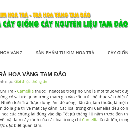
À HOA VÀNG
SẢN PHẨM TỪ KIM HOA TRÀ
CÂY GIỐN
RÀ HOA VÀNG TAM ĐẢO
nh mục:
Giới thiệu thông tin
hi Trà -
Camellia
thuộc Theaceae trong họ Chè là một thực vật quý
ững có vai trò quan trọng tham gia vào cấu trúc hệ thực vật nhiệt 
. Nhiều loài Trà được dùng làm đồ uống, dầu ăn, làm thuốc, là một 
n đó là giá trị về mặt cây cảnh. Các loài trong chi Camellia đều c
 hoa của chúng lại đúng vào dịp Tết (từ tháng 10 năm trước đến th
 về mặt làm cây cảnh của các loài trong chi
Camellia
là rất lớn, tro
ợc đặc biệt quan tâm.