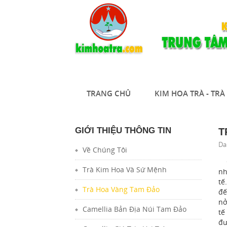
TRANG CHỦ
KIM HOA TRÀ - TR
GIỚI THIỆU THÔNG TIN
T
Da
Về Chúng Tôi
C
Trà Kim Hoa Và Sứ Mệnh
nh
tế
Trà Hoa Vàng Tam Đảo
đế
nở
Camellia Bản Địa Núi Tam Đảo
tế
đư