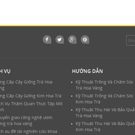
H VỤ
HƯỚNG DẪN
ng Cấp Cây Giống Trà Hoa
Kỹ Thuật Trồng Và Chăm Sóc
ng
Trà Hoa Vàng
ng Cấp Cây Giống Kim Hoa Trà
Kỹ Thuật Trồng Và Chăm Sóc
Kim Hoa Trà
ch Vụ Thăm Quan Thực Tập Mô
nh
Kỹ Thuật Thu Hái Và Bảo Qu
Trà Hoa Vàng
uyển giao công nghệ ươm
ống trà hoa vàng
Kỹ Thuật Thu Hái Và Bảo Qu
Kim Hoa Trà
ch vụ đề tài nghiên cứu khoa