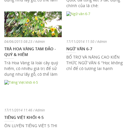
cây trồng tầng dưới ở các ...
chính của lá chè:
04/06/2015 08:23 / Admin
17/11/2014 11:50 / Admin
TRÀ HOA VÀNG TAM ĐẢO -
NGỮ VĂN 6-7
QUÝ & HIẾM
BỔ TRỢ VÀ NÂNG CAO KIẾN
Trà Hoa Vàng là loài cây quý
THỨC NGỮ VĂN 6 ''Học không
hiếm, có nhiều giá trị để sử
chỉ để có tương lai hạnh
dụng như lấy gỗ, có thể làm
phúc. Học chính là hạnh
cây trồng tầng dưới ở các đai
phúc!"
r ...
17/11/2014 11:46 / Admin
TIẾNG VIỆT KHỐI 4-5
ÔN LUYỆN TIẾNG VIỆT 5 THI