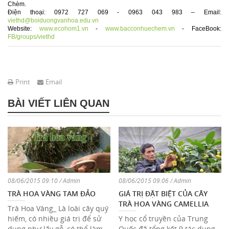
Chèm.
Điện thoại: 0972 727 069 - 0963 043 983 – Email:
viethd@boiduongvanhoa.edu.vn
Website:
www.ecohom1.vn
-
www.bacconhuechem.vn
- FaceBook:
FB/groups/viethd
Print
Email
BÀI VIẾT LIÊN QUAN
08/06/2015 09:10 / Admin
08/06/2015 09:06 / Admin
TRÀ HOA VÀNG TAM ĐẢO
GIÁ TRỊ ĐẶT BIỆT CỦA CÂY
TRÀ HOA VÀNG CAMELLIA
Trà Hoa Vàng_ Là loài cây quý
TAM ĐẢO
hiếm, có nhiều giá trị để sử
Y học cổ truyền của Trung
dụng như lấy gỗ, có thể làm
Quốc đã tổng kết 9 tác dụng