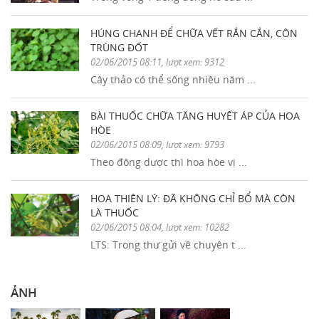
HÚNG CHANH ĐỂ CHỮA VẾT RẮN CẮN, CÔN
TRÙNG ĐỐT
02/06/2015 08:11, lượt xem: 9312
Cây thảo có thể sống nhiều năm ...
BÀI THUỐC CHỮA TĂNG HUYẾT ÁP CỦA HOA
HÒE
02/06/2015 08:09, lượt xem: 9793
Theo đông dược thì hoa hòe vị ...
HOA THIÊN LÝ: ĐÃ KHÔNG CHỈ BỔ MÀ CÒN
LÀ THUỐC
02/06/2015 08:04, lượt xem: 10282
LTS: Trong thư gửi về chuyên t ...
ẢNH