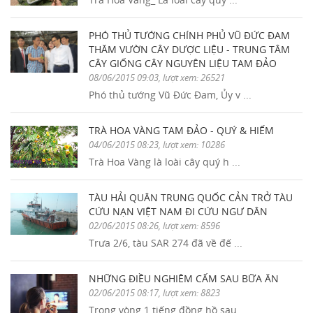
PHÓ THỦ TƯỚNG CHÍNH PHỦ VŨ ĐỨC ĐAM
THĂM VƯỜN CÂY DƯỢC LIỆU - TRUNG TÂM
CÂY GIỐNG CÂY NGUYÊN LIỆU TAM ĐẢO
08/06/2015 09:03, lượt xem: 26521
Phó thủ tướng Vũ Đức Đam, Ủy v ...
TRÀ HOA VÀNG TAM ĐẢO - QUÝ & HIẾM
04/06/2015 08:23, lượt xem: 10286
Trà Hoa Vàng là loài cây quý h ...
TÀU HẢI QUÂN TRUNG QUỐC CẢN TRỞ TÀU
CỨU NẠN VIỆT NAM ĐI CỨU NGƯ DÂN
02/06/2015 08:26, lượt xem: 8596
Trưa 2/6, tàu SAR 274 đã về đế ...
NHỮNG ĐIỀU NGHIÊM CẤM SAU BỮA ĂN
02/06/2015 08:17, lượt xem: 8823
Trong vòng 1 tiếng đồng hồ sau ...