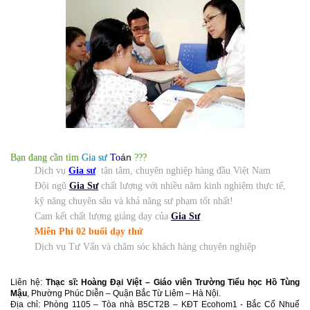
án
Bạn đang cần tìm
Gia s
ư
To
???
Dịch vụ
Gia
sư
tận tâm, chuyên nghiệp hàng đầu Việt Nam
Đội ngũ
Gia
Sư
chất lượng với nhiều năm kinh nghiệm thực tế,
kỹ năng chuyên sâu và khả năng sư phạm tốt nhất!
Cam kết chất lượng giảng dạy của
Gia Sư
Miễn Phí 02 buổi dạy thử
Dịch vụ Tư Vấn và chăm sóc khách hàng chuyên nghiệp
Liên hệ:
Thạc sĩ: Hoàng Đại Việt – Giáo viên Trường Tiểu học Hồ Tùng
Mậu
, Phường Phúc Diễn – Quận Bắc Từ Liêm – Hà Nội.
Địa chỉ: Phòng 1105 – Tòa nhà B5CT2B – KĐT Ecohom1 - Bắc Cổ Nhuế