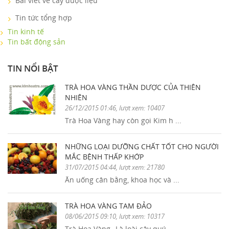
Bài viết về cây dược liệu
Tin tức tổng hợp
Tin kinh tế
Tin bất động sản
TIN NỔI BẬT
TRÀ HOA VÀNG THẦN DƯỢC CỦA THIÊN
NHIÊN
26/12/2015 01:46, lượt xem: 10407
Trà Hoa Vàng hay còn gọi Kim h ...
NHỮNG LOẠI DƯỠNG CHẤT TỐT CHO NGƯỜI
MẮC BỆNH THẤP KHỚP
31/07/2015 04:44, lượt xem: 21780
Ăn uống cân bằng, khoa học và ...
TRÀ HOA VÀNG TAM ĐẢO
08/06/2015 09:10, lượt xem: 10317
Trà Hoa Vàng_ Là loài cây quý ...