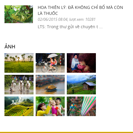
HOA THIÊN LÝ: ĐÃ KHÔNG CHỈ BỔ MÀ CÒN
LÀ THUỐC
02/06/2015 08:04, lượt xem: 10281
LTS: Trong thư gửi về chuyên t ...
ẢNH