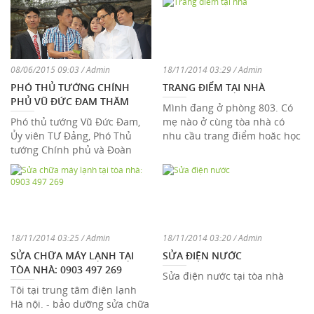
08/06/2015 09:03 / Admin
18/11/2014 03:29 / Admin
PHÓ THỦ TƯỚNG CHÍNH
TRANG ĐIỂM TẠI NHÀ
PHỦ VŨ ĐỨC ĐAM THĂM
Mình đang ở phòng 803. Có
VƯỜN CÂY DƯỢC LIỆU -
Phó thủ tướng Vũ Đức Đam,
mẹ nào ở cùng tòa nhà có
TRUNG TÂM CÂY GIỐNG CÂY
Ủy viên TƯ Đảng, Phó Thủ
nhu cầu trang điểm hoăc học
NGUYÊN LIỆU TAM ĐẢO
tướng Chính phủ và Đoàn
trang điểm liên hệ mình nhé:
công tác của Chính phủ đã
Thúy A ...
đến thăm vườn cây d ...
18/11/2014 03:25 / Admin
18/11/2014 03:20 / Admin
SỬA CHỮA MÁY LẠNH TẠI
SỬA ĐIỆN NƯỚC
TÒA NHÀ: 0903 497 269
Sửa điện nước tại tòa nhà
Tôi tại trung tâm điện lạnh
Hà nội. - bảo dưỡng sửa chữa