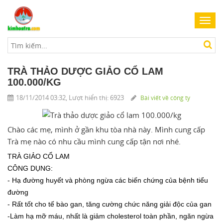
Toggl
navig
TRÀ THẢO DƯỢC GIẢO CỔ LAM
100.000/KG
18/11/2014 03:32, Lượt hiển thị: 6923
Bài viết về công ty
Chào các mẹ, mình ở gần khu tòa nhà này. Mình cung cấp
Trà mẹ nào có nhu cầu mình cung cấp tận nơi nhé.
TRÀ GIẢO CỔ LAM
CÔNG DỤNG:
- Hạ đường huyết và phòng ngừa các biến chứng của bệnh tiểu
đường
- Rất tốt cho tế bào gan, tăng cường chức năng giải độc của gan
-Làm hạ mỡ máu, nhất là giảm cholesterol toàn phần, ngăn ngừa