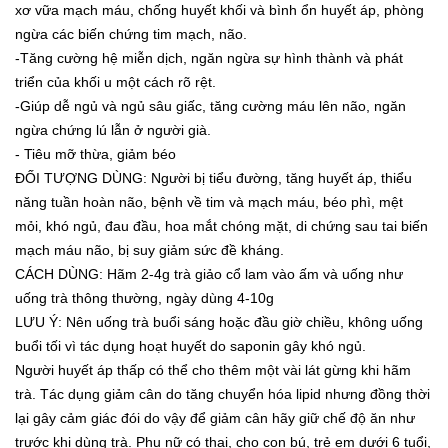
xơ vữa mạch máu, chống huyết khối và bình ổn huyết áp, phòng
ngừa các biến chứng tim mạch, não.
-Tăng cường hệ miễn dịch, ngăn ngừa sự hình thành và phát
triển của khối u một cách rõ rệt.
-Giúp dễ ngủ và ngủ sâu giấc, tăng cường máu lên não, ngăn
ngừa chứng lú lẫn ở người già.
- Tiêu mỡ thừa, giảm béo
ĐỐI TƯỢNG DÙNG: Người bị tiểu đường, tăng huyết áp, thiểu
năng tuần hoàn não, bệnh về tim và mạch máu, béo phì, mệt
mỏi, khó ngủ, đau đầu, hoa mắt chóng mặt, di chứng sau tai biến
mạch máu não, bị suy giảm sức đề kháng.
CÁCH DÙNG: Hãm 2-4g trà giảo cổ lam vào ấm và uống như
uống trà thông thường, ngày dùng 4-10g
LƯU Ý: Nên uống trà buổi sáng hoặc đầu giờ chiều, không uống
buổi tối vì tác dụng hoạt huyết do saponin gây khó ngủ.
Người huyết áp thấp có thể cho thêm một vài lát gừng khi hãm
trà. Tác dụng giảm cân do tăng chuyển hóa lipid nhưng đồng thời
lại gây cảm giác đói do vậy để giảm cân hãy giữ chế độ ăn như
trước khi dùng trà. Phụ nữ có thai, cho con bú, trẻ em dưới 6 tuổi,