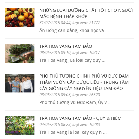
NHỮNG LOẠI DƯỠNG CHẤT TỐT CHO NGƯỜI
MẮC BỆNH THẤP KHỚP
31/07/2015 04:44, lượt xem: 21777
Ăn uống cân bằng, khoa học và ...
TRÀ HOA VÀNG TAM ĐẢO
08/06/2015 09:10, lượt xem: 10317
Trà Hoa Vàng_ Là loài cây quý ...
PHÓ THỦ TƯỚNG CHÍNH PHỦ VŨ ĐỨC ĐAM
THĂM VƯỜN CÂY DƯỢC LIỆU - TRUNG TÂM
CÂY GIỐNG CÂY NGUYÊN LIỆU TAM ĐẢO
08/06/2015 09:03, lượt xem: 26520
Phó thủ tướng Vũ Đức Đam, Ủy v ...
TRÀ HOA VÀNG TAM ĐẢO - QUÝ & HIẾM
04/06/2015 08:23, lượt xem: 10283
Trà Hoa Vàng là loài cây quý h ...