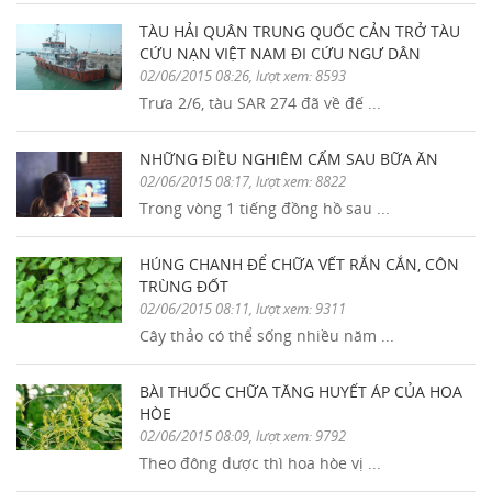
TÀU HẢI QUÂN TRUNG QUỐC CẢN TRỞ TÀU
CỨU NẠN VIỆT NAM ĐI CỨU NGƯ DÂN
02/06/2015 08:26, lượt xem: 8593
Trưa 2/6, tàu SAR 274 đã về đế ...
NHỮNG ĐIỀU NGHIÊM CẤM SAU BỮA ĂN
02/06/2015 08:17, lượt xem: 8822
Trong vòng 1 tiếng đồng hồ sau ...
HÚNG CHANH ĐỂ CHỮA VẾT RẮN CẮN, CÔN
TRÙNG ĐỐT
02/06/2015 08:11, lượt xem: 9311
Cây thảo có thể sống nhiều năm ...
BÀI THUỐC CHỮA TĂNG HUYẾT ÁP CỦA HOA
HÒE
02/06/2015 08:09, lượt xem: 9792
Theo đông dược thì hoa hòe vị ...