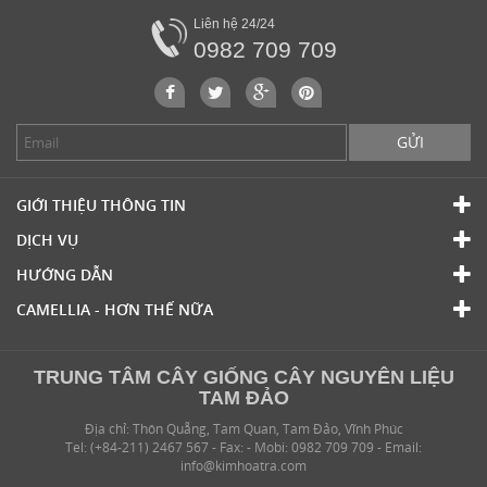
Liên hệ 24/24
0982 709 709
GỬI
GIỚI THIỆU THÔNG TIN
DỊCH VỤ
HƯỚNG DẪN
CAMELLIA - HƠN THẾ NỮA
TRUNG TÂM CÂY GIỐNG CÂY NGUYÊN LIỆU
TAM ĐẢO
Địa chỉ: Thôn Quẵng, Tam Quan, Tam Đảo, Vĩnh Phúc
Tel: (+84-211) 2467 567 - Fax: - Mobi: 0982 709 709 - Email:
info@kimhoatra.com