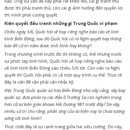
nào. Ứng xử vấn đề này phải rất khéo léo, cái gì tranh thủ
được thì phải tranh thủ, còn cái gì ảnh hưởng đến quyền lợi
thì mình phải cương quyết.
Kiên quyết đấu tranh những gì Trung Quốc vi phạm
Chiều ngày 5/6, Quốc hội sẽ họp riêng nghe báo cáo về tình
hình Biển Đông, sau đó Quốc hội có ra Nghị quyết hay thông
báo để cử tri nắm được tình hình hay không?
Trong chương trình trước đó thì không có, thế nhưng trước
sự phức tạp tình hình, Quốc hội sẽ họp riêng nghe báo cáo
về tình hình Biển Đông vào chiều 5/6 tới. Còn việc ra Nghị
quyết thì Quốc hội phải có cả một quy trình cụ thể. Thực tế
đây là vấn đề cần phải cân nhắc kỹ.
Việc Trung Quốc quân sự hóa Biển Đông như xây cảng, sây bay
quân sự, đưa pháo ra các đảo ở Trường Sa còn nghiêm trọng
hơn cả sự kiện giàn khoan Hải Dương 981 trước đây? Do vậy,
nhiều cử tri cho rằng, phản ứng của ta hiện nay là chưa tương
xứng với tình hình?
Thực chất đây là sự cạnh trang giữa hai siêu cường. Do vậy,