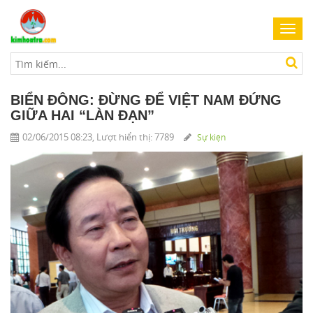
Toggl
navig
BIỂN ĐÔNG: ĐỪNG ĐỂ VIỆT NAM ĐỨNG
GIỮA HAI “LÀN ĐẠN”
02/06/2015 08:23, Lượt hiển thị: 7789
Sự kiện