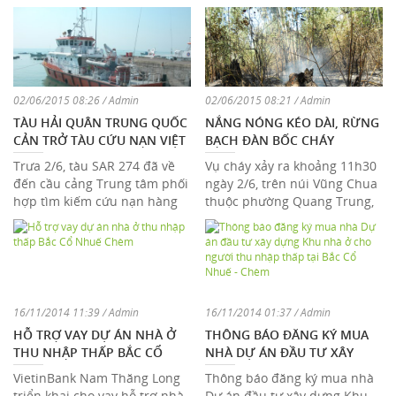
02/06/2015 08:26 / Admin
02/06/2015 08:21 / Admin
TÀU HẢI QUÂN TRUNG QUỐC
NẮNG NÓNG KÉO DÀI, RỪNG
CẢN TRỞ TÀU CỨU NẠN VIỆT
BẠCH ĐÀN BỐC CHÁY
NAM ĐI CỨU NGƯ DÂN
Trưa 2/6, tàu SAR 274 đã về
Vụ cháy xảy ra khoảng 11h30
đến cầu cảng Trung tâm phối
ngày 2/6, trên núi Vũng Chua
hợp tìm kiếm cứu nạn hàng
thuộc phường Quang Trung,
hải 2 và chuyển thuyền viên
TP Quy Nhơn, tỉnh Bình Định.
quốc tịch ...
16/11/2014 11:39 / Admin
16/11/2014 01:37 / Admin
HỖ TRỢ VAY DỰ ÁN NHÀ Ở
THÔNG BÁO ĐĂNG KÝ MUA
THU NHẬP THẤP BẮC CỔ
NHÀ DỰ ÁN ĐẦU TƯ XÂY
NHUẾ CHÈM
DỰNG KHU NHÀ Ở CHO
VietinBank Nam Thăng Long
Thông báo đăng ký mua nhà
NGƯỜI THU NHẬP THẤP TẠI
triển khai cho vay hỗ trợ nhà
Dự án đầu tư xây dựng Khu