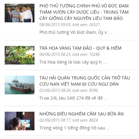
PHÓ THỦ TƯỚNG CHÍNH PHỦ VŨ ĐỨC ĐAM
THĂM VƯỜN CÂY DƯỢC LIỆU - TRUNG TÂM
CÂY GIỐNG CÂY NGUYÊN LIỆU TAM ĐẢO
08/06/2015 09:03, lượt xem: 26521
Phó thủ tướng Vũ Đức Đam, Ủy v ...
TRÀ HOA VÀNG TAM ĐẢO - QUÝ & HIẾM
04/06/2015 08:23, lượt xem: 10286
Trà Hoa Vàng là loài cây quý h ...
TÀU HẢI QUÂN TRUNG QUỐC CẢN TRỞ TÀU
CỨU NẠN VIỆT NAM ĐI CỨU NGƯ DÂN
02/06/2015 08:26, lượt xem: 8596
Trưa 2/6, tàu SAR 274 đã về đế ...
NHỮNG ĐIỀU NGHIÊM CẤM SAU BỮA ĂN
02/06/2015 08:17, lượt xem: 8824
Trong vòng 1 tiếng đồng hồ sau ...