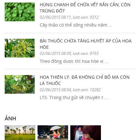
HÚNG CHANH ĐỂ CHỮA VẾT RẮN CẮN, CÔN
TRÙNG ĐỐT
02/06/2015 08:11, lượt xem: 9312
Cây thảo có thể sống nhiều năm ...
BÀI THUỐC CHỮA TĂNG HUYẾT ÁP CỦA HOA
HÒE
02/06/2015 08:09, lượt xem: 9793
Theo đông dược thì hoa hòe vị ...
HOA THIÊN LÝ: ĐÃ KHÔNG CHỈ BỔ MÀ CÒN
LÀ THUỐC
02/06/2015 08:04, lượt xem: 10282
LTS: Trong thư gửi về chuyên t ...
ẢNH