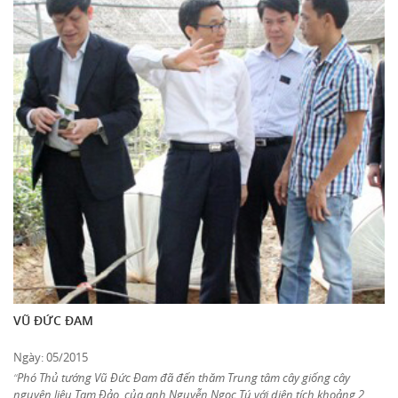
VŨ ĐỨC ĐAM
Ngày: 05/2015
Phó Thủ tướng Vũ Đức Đam đã đến thăm Trung tâm cây giống cây
“
nguyên liệu Tam Đảo, của anh Nguyễn Ngọc Tú với diện tích khoảng 2