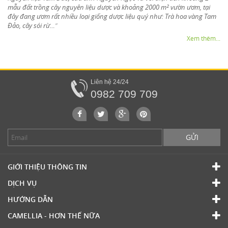
mẫu đất trồng cây nguyên liệu dược và khoảng 2000 m² vườn ươm, tại
đây đang ươm rất nhiều loại giống dược liệu quý như: Trà hoa vàng Tam
Đảo, cây sói rừ…
”
Xem thêm...
Liên hệ 24/24
0982 709 709
GỬI
GIỚI THIỆU THÔNG TIN
DỊCH VỤ
HƯỚNG DẪN
CAMELLIA - HƠN THẾ NỮA